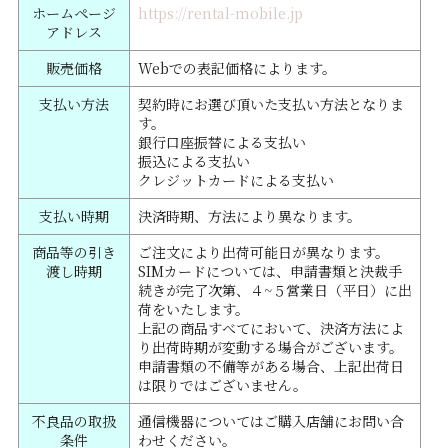
ホームページ
https://rental-mobile.jp
アドレス
販売価格
Webでの表記価格によります。
支払い方法
契約時にお選び頂いた支払い方法となりま
す。
銀行口座振替による支払い
振込による支払い
クレジットカードによる支払い
支払い時期
決済時期、方法により異なります。
商品等の引き
ご注文により出荷可能日が異なります。
渡し時期
SIMカードについては、申請書類と決裁手
続きが完了次第、４~５営業日（平日）に出
荷をいたします。
上記の商品すべてにおいて、決済方法によ
り出荷時期が変動する場合がございます。
申請書類の不備等がある場合、上記出荷日
は限りではございません。
不良品の取扱
通信機器についてはご購入店舗にお問い合
条件
わせください。