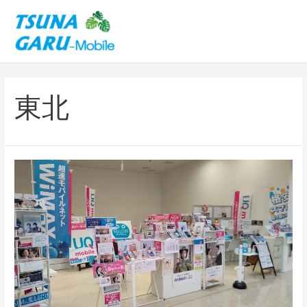
内
容
を
ス
キ
ッ
東北
プ